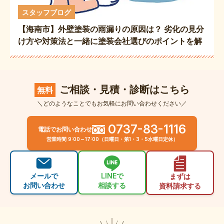
スタッフブログ
【海南市】外壁塗装の雨漏りの原因は？ 劣化の見分
け方や対策法と一緒に塗装会社選びのポイントを解
説
ご相談・見積・診断はこちら
無料
＼どのようなことでもお気軽にお問い合わせください／
0737-83-1116
電話でお問い合わせ
営業時間 9:00～17:00（日曜日・第1・3・5水曜日定休）
メールで
LINEで
まずは
お問い合わせ
相談する
資料請求する