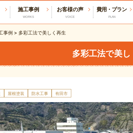
施工事例
お客様の声
費用・プラン
WORKS
VOICE
PLAN
工事例
>
多彩工法で美しく再生
多彩工法で美し
装
屋根塗装
防水工事
有田市