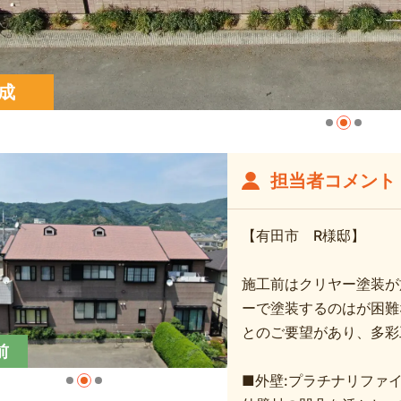
成
担当者コメント
【有田市 R様邸】
施工前はクリヤー塗装が
ーで塗装するのはが困難
とのご要望があり、多彩
前
■外壁:プラチナリファイ