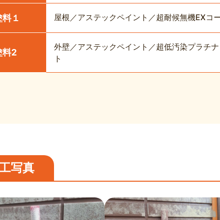
屋根／アステックペイント／超耐候無機EXコー
塗料１
外壁／アステックペイント／超低汚染プラチナリフ
塗料2
ト
工写真