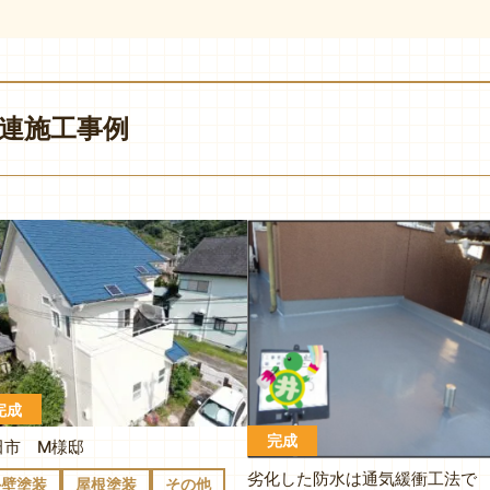
連施工事例
完成
完成
田市 M様邸
劣化した防水は通気緩衝工法で
外壁塗装
屋根塗装
その他