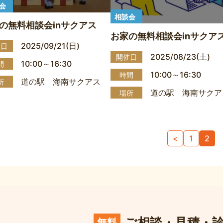
会
相談会
の無料相談会inサクアス
お家の無料相談会inサクア
2025/09/21(日)
催日
2025/08/23(土)
開催日
10:00～16:30
間
10:00～16:30
時間
道の駅 海南サクアス
所
道の駅 海南サクア
場所
<
1
2
ご相談・見積・
無料