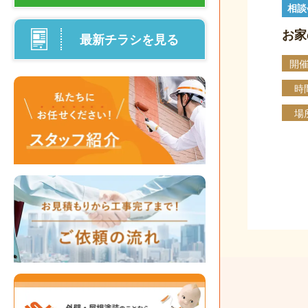
相談
お家
最新チラシを見る
開
時
場
投
稿
の
ペ
ー
ジ
送
り