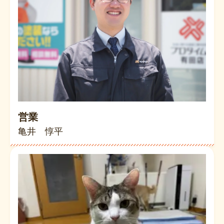
営業
亀井 惇平