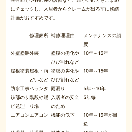
にチェックし、入居者からクレームが出る前に修繕
計画がおすすめです。
修理箇所
補修理理由
メンテナンスの頻
度
外壁塗装
外装
塗膜の劣化や
10年～15年
ひび割れなど
屋根塗装
屋根・雨
塗膜の劣化や
10年～15年
どいなど
ひび割れなど
防水工事
ベランダ
雨漏り
5年～10年
鉄部のサ
階段や踊
入居者の安全
5年毎
ビ処理
り場
のため
エアコン
エアコン
機能の低下
10年～15年が目
途