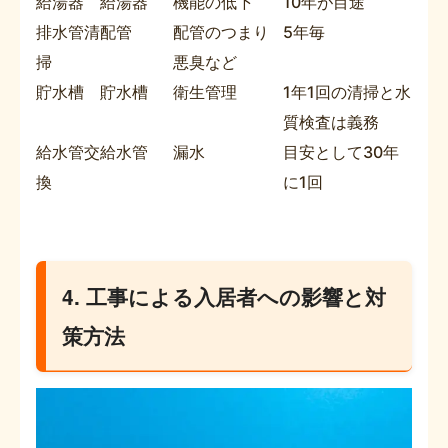
給湯器
給湯器
機能の低下
10年が目途
排水管清
配管
配管のつまり
5年毎
掃
悪臭など
貯水槽
貯水槽
衛生管理
1年1回の清掃と水
質検査は義務
給水管交
給水管
漏水
目安として30年
換
に1回
4. 工事による入居者への影響と対
策方法